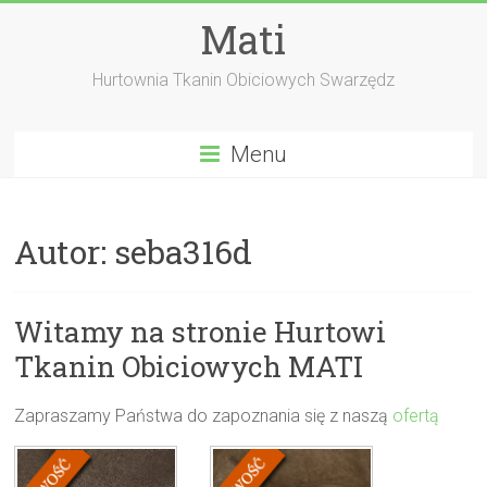
Skip
Mati
to
content
Hurtownia Tkanin Obiciowych Swarzędz
Menu
Autor:
seba316d
Witamy na stronie Hurtowi
Tkanin Obiciowych MATI
Zapraszamy Państwa do zapoznania się z naszą
ofertą