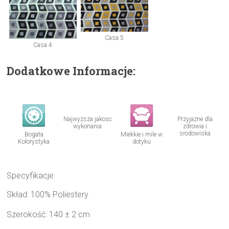
Casa 5
Casa 4
Dodatkowe Informacje:
Najwyzsza jakosc
Przyjazne dla
wykonania
zdrowia i
srodowiska
Bogata
Miekkie i mile w
Kolorystyka
dotyku
Specyfikacje:
Skład: 100% Poliestery
Szerokość: 140 ± 2 cm