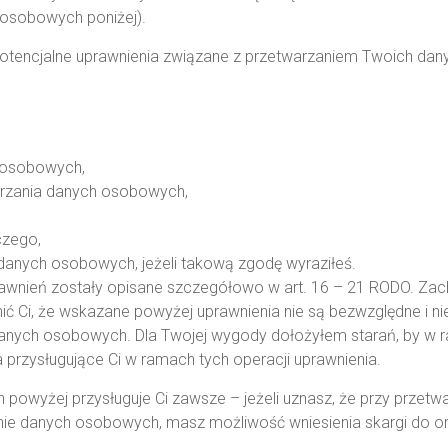
osobowych poniżej).
potencjalne uprawnienia związane z przetwarzaniem Twoich da
 osobowych,
arzania danych osobowych,
czego,
anych osobowych, jeżeli takową zgodę wyraziłeś.
awnień zostały opisane szczegółowo w art. 16 – 21 RODO. Zach
ć Ci, że wskazane powyżej uprawnienia nie są bezwzględne i ni
danych osobowych. Dla Twojej wygody dołożyłem starań, by w 
rzysługujące Ci w ramach tych operacji uprawnienia.
 powyżej przysługuje Ci zawsze – jeżeli uznasz, że przy prze
onie danych osobowych, masz możliwość wniesienia skargi do 