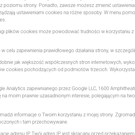
z poziomu strony. Ponadto, zawsze możesz zmienić ustawienia 
arządzają ustawieniami cookies na różne sposoby. W menu pomo
es.
ugi plików cookies może powodować trudności w korzystaniu z mo
 w celu zapewnienia prawidłowego działania strony, w szczegó
dobnie jak większość współczesnych stron internetowych, wyko
ików cookies pochodzących od podmiotów trzecich. Wykorzystan
gle Analytics zapewnianego przez Google LLC, 1600 Amphitheat
się na moim prawnie uzasadnionym interesie, polegającym na tworz
adzi informacje o Twoim korzystaniu z mojej strony. Zgromad
oczonych i tam przechowywane.
cję adresu IP, Twój adres IP jest skracany przed przekazaniem