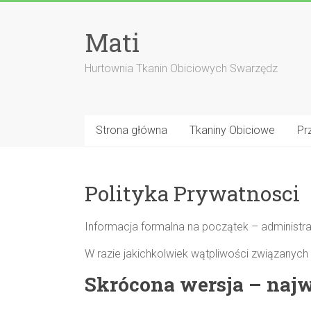
Skip
to
Mati
content
Hurtownia Tkanin Obiciowych Swarzędz
Strona główna
Tkaniny Obiciowe
Pr
Polityka Prywatnosci
Informacja formalna na początek – administra
W razie jakichkolwiek wątpliwości związanych
Skrócona wersja – najw