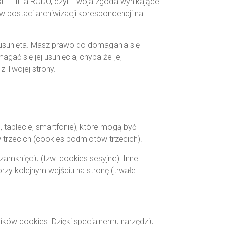
. 1 lit. a RODO, czyli Twoja zgoda wynikające
w postaci archiwizacji korespondencji na
e usunięta. Masz prawo do domagania się
agać się jej usunięcia, chyba że jej
z Twojej strony.
tablecie, smartfonie), które mogą być
trzecich (cookies podmiotów trzecich).
zamknięciu (tzw. cookies sesyjne). Inne
zy kolejnym wejściu na stronę (trwałe
lików cookies. Dzięki specjalnemu narzędziu