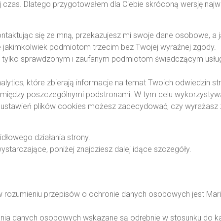
 czas. Dlatego przygotowałem dla Ciebie skróconą wersję naj
ntaktując się ze mną, przekazujesz mi swoje dane osobowe, a j
ne jakimkolwiek podmiotom trzecim bez Twojej wyraźnej zgody.
tylko sprawdzonym i zaufanym podmiotom świadczącym usług
ytics, które zbierają informacje na temat Twoich odwiedzin stron
a pomiędzy poszczególnymi podstronami. W tym celu wykorzystywa
h ustawień plików cookies możesz zadecydować, czy wyrażasz 
idłowego działania strony.
ystarczające, poniżej znajdziesz dalej idące szczegóły.
rozumieniu przepisów o ochronie danych osobowych jest Mariu
nia danych osobowych wskazane są odrębnie w stosunku do każ