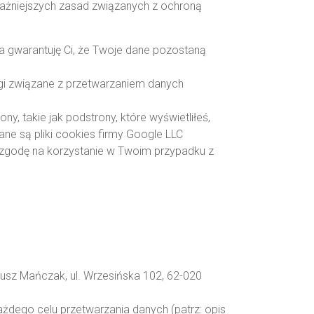
ważniejszych zasad związanych z ochroną
a gwarantuję Ci, że Twoje dane pozostaną
i związane z przetwarzaniem danych
y, takie jak podstrony, które wyświetliłeś,
ne są pliki cookies firmy Google LLC
zgodę na korzystanie w Twoim przypadku z
sz Mańczak, ul. Wrzesińska 102, 62-020
dego celu przetwarzania danych (patrz: opis