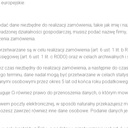
europejskie.
 dane niezbędne do realizacji zamówienia, takie jak imię i naz
dzonej działalności gospodarczej, musisz podać nazwę firmy, 
żenia zamówienia.
arzane są w celu realizacji zamówienia (art. 6 ust. 1 lit. b RODO
ęgowej (art. 6 ust. 1 lit. c RODO) oraz w celach archiwalnych i st
 czas niezbędny do realizacji zamówienia, a następnie do czas
tego terminu, dane nadal mogą być przetwarzane w celach staty
anymi osobowymi przez okres 5 lat od końca roku podatkoweg
uguje Ci również prawo do przenoszenia danych, o którym mow
twem poczty elektronicznej, w sposób naturalny przekazujesz m
ożesz zawrzeć również inne dane osobowe. Podanie danych jes