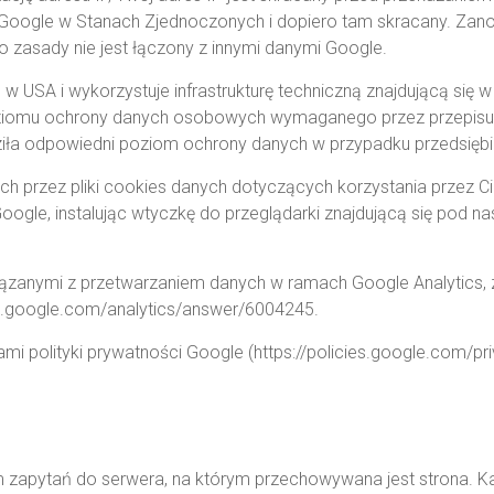
 Google w Stanach Zjednoczonych i dopiero tam skracany. Zan
 zasady nie jest łączony z innymi danymi Google.
 w USA i wykorzystuje infrastrukturę techniczną znajdującą się 
oziomu ochrony danych osobowych wymaganego przez przepis
ziła odpowiedni poziom ochrony danych w przypadku przedsiębio
przez pliki cookies danych dotyczących korzystania przez Cieb
Google, instalując wtyczkę do przeglądarki znajdującą się pod 
iązanymi z przetwarzaniem danych w ramach Google Analytics, 
rt.google.com/analytics/answer/6004245.
i polityki prywatności Google (https://policies.google.com/pr
iem zapytań do serwera, na którym przechowywana jest strona. 