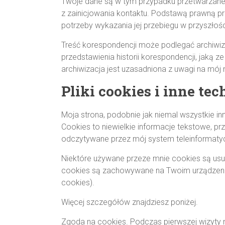
Twoje dane są w tym przypadku przetwarzane w 
z zainicjowania kontaktu. Podstawą prawną pr
potrzeby wykazania jej przebiegu w przyszłości (
Treść korespondencji może podlegać archiwizac
przedstawienia historii korespondencji, jaką ze
archiwizacja jest uzasadniona z uwagi na mój 
Pliki cookies i inne te
Moja strona, podobnie jak niemal wszystkie inn
Cookies to niewielkie informacje tekstowe, 
odczytywane przez mój system teleinformatyc
Niektóre używane przeze mnie cookies są usuwa
cookies są zachowywane na Twoim urządzeniu 
cookies).
Więcej szczegółów znajdziesz poniżej.
Zgoda na cookies. Podczas pierwszej wizyty n