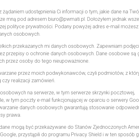
żądaniem udostępnienia Ci informacji o tym, jakie dane na Twó
 ze mną pod adresem biuro@pwmati.pl. Dołożyłem jednak wszelki
zej polityce prywatności. Podany powyżej adres e-mail możesz 
danych osobowych.
elkich przekazanych mi danych osobowych. Zapewniam podjęci
 przepisy o ochronie danych osobowych. Dane osobowe są gr
ch przez osoby do tego nieupoważnione.
arzane przez moich podwykonawców, czyli podmiotów, z który
 czy realizacji zamówień.
osobowych na serwerze, w tym serwerze skrzynki pocztowej,
le, w tym poczty e-mail funkcjonującej w oparciu o serwery Goo
twarzanie danych osobowych gwarantują stosowanie odpowiedn
sy prawa.
je dane mogą być przekazywane do Stanów Zjednoczonych Amer
 Google, przystąpili do programu Privacy Shield i w ten sposó