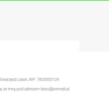
0 Swarzędz/Jasiń, NIP: 7820005129.
 się ze mną pod adresem biuro@pwmati.pl.