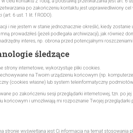
celu kontaktu z Tobą, a podstawą przetwarzania jest art. 6 ust
zetwarzania po zakończeniu kontaktu jest usprawiedliwiony cel 
art. 6 ust. 1 lit. f RODO).
ji i nie jestem w stanie jednoznacznie określić, kiedy zostani
 mną prowadziłeś (jeżeli podlegała archiwizacji), jak również dom
nadrzędny interes, np. obrona przed potencjalnymi roszczeniami 
chnologie śledzące
e strony internetowe, wykorzystuje pliki cookies.
przechowywane na Twoim urządzeniu końcowym (np. komputerze, 
zny (cookies własne) lub system teleinformatyczny podmiotów 
ne po zakończeniu sesji przeglądarki internetowej, tzn. po jej 
końcowym i umożliwiają mi rozpoznanie Twojej przeglądarki pr
a stronie wyświetlana jest Ci informacja na temat stosowania p