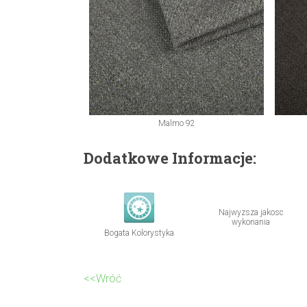
Malmo 92
Dodatkowe Informacje:
Najwyzsza jakosc
wykonania
Bogata Kolorystyka
<<Wróć