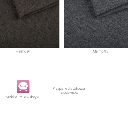
Malmo 94
Malmo 95
Przyjazne dla zdrowia i
srodowiska
Miekkie i mile w dotyku