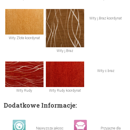
Wity j.Braz koordynat
Wity Zlote koordynat
Wity j.Braz
Wity c.braz
Wity Rudy
Wity Rudy koordynat
Dodatkowe Informacje:
Najwyzsza jakosc
Przyjazne dla