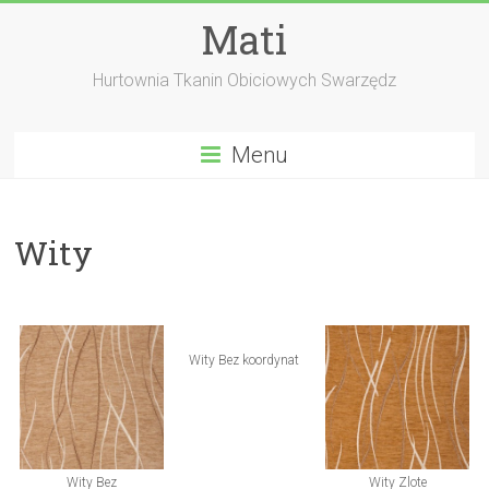
Skip
Mati
to
content
Hurtownia Tkanin Obiciowych Swarzędz
Menu
Wity
Wity Bez koordynat
Wity Bez
Wity Zlote