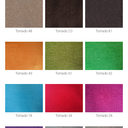
Tornado 48
Tornado 20
Tornado 81
Tornado 49
Tornado 61
Tornado 62
Tornado 18
Tornado 34
Tornado 28