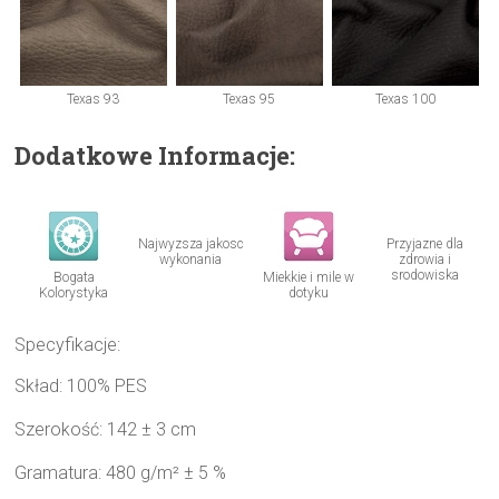
Texas 93
Texas 95
Texas 100
Dodatkowe Informacje:
Najwyzsza jakosc
Przyjazne dla
wykonania
zdrowia i
srodowiska
Bogata
Miekkie i mile w
Kolorystyka
dotyku
Specyfikacje:
Skład: 100% PES
Szerokość: 142 ± 3 cm
Gramatura: 480 g/m² ± 5 %