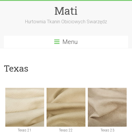
Skip
Mati
to
content
Hurtownia Tkanin Obiciowych Swarzędz
Menu
Texas
Texas 21
Texas 22
Texas 23