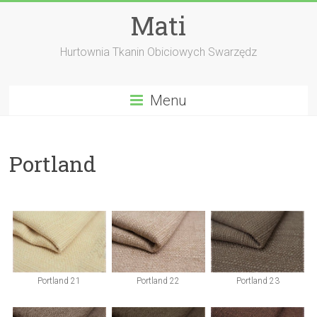
Skip
Mati
to
content
Hurtownia Tkanin Obiciowych Swarzędz
Menu
Portland
Portland 21
Portland 22
Portland 23