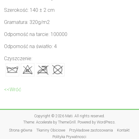
Szerokość: 140 ± 2 cm
Gramatura: 320g/m2
Odporność na tarcie: 100000
Odporność na światło: 4
Czyszczenie:
<<Wróć
Copyright © 2026
Mati
. All rights reserved.
Theme:
Accelerate
by ThemeGrill. Powered by
WordPress
.
Strona główna
Tkaniny Obiciowe
Przykładowe zastosowania
Kontakt
Polityka Prywatnosci