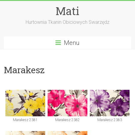
Skip
Mati
to
content
Hurtownia Tkanin Obiciowych Swarzędz
Menu
Marakesz
Marakesz 2381
Marakesz 2382
Marakesz 2383