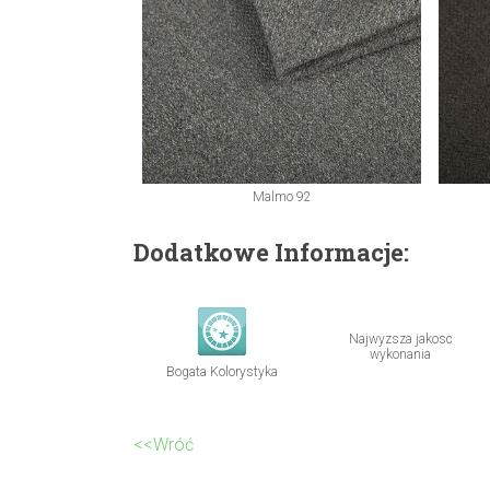
Malmo 92
Dodatkowe Informacje:
Najwyzsza jakosc
wykonania
Bogata Kolorystyka
<<Wróć