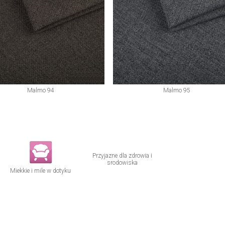
Malmo 94
Malmo 95
Przyjazne dla zdrowia i
srodowiska
Miekkie i mile w dotyku