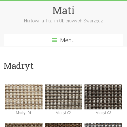
Skip
Mati
to
content
Hurtownia Tkanin Obiciowych Swarzędz
Menu
Madryt
Madryt 01
Madryt 02
Madryt 03