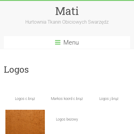
Skip
Mati
to
content
Hurtownia Tkanin Obiciowych Swarzędz
Menu
Logos
Logos c.brąz
Markos koord c.brąz
Logos j.brąz
Logos beżowy