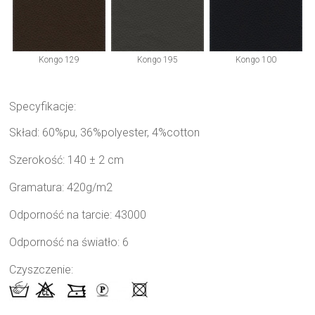
Kongo 129
Kongo 195
Kongo 100
Specyfikacje:
Skład: 60%pu, 36%polyester, 4%cotton
Szerokość: 140 ± 2 cm
Gramatura: 420g/m2
Odporność na tarcie: 43000
Odporność na światło: 6
Czyszczenie: