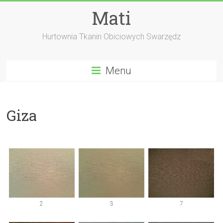
Skip
Mati
to
content
Hurtownia Tkanin Obiciowych Swarzędz
Menu
Giza
2
3
7