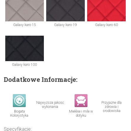
Galaxy karo 15
Galaxy karo 19
Galaxy karo 60
Galaxy karo 100
Dodatkowe Informacje:
Najwyzsza jakosc
Przyjazne dla
wykonania
zdrowia i
srodowiska
Bogata
Miekkie i mile w
Kolorystyka
dotyku
Specyfikacje: