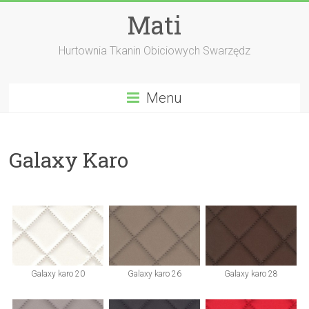
Skip
Mati
to
content
Hurtownia Tkanin Obiciowych Swarzędz
Menu
Galaxy Karo
Galaxy karo 20
Galaxy karo 26
Galaxy karo 28