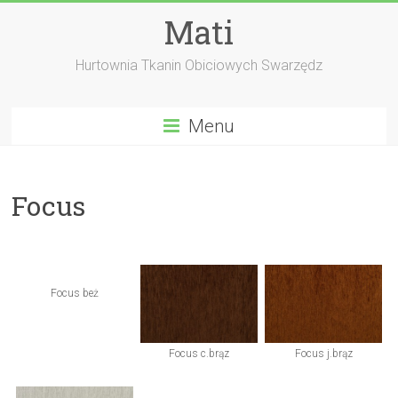
Skip
Mati
to
content
Hurtownia Tkanin Obiciowych Swarzędz
Menu
Focus
Focus beż
Focus c.brąz
Focus j.brąz