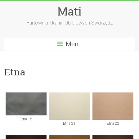
Skip
Mati
to
content
Hurtownia Tkanin Obiciowych Swarzędz
Menu
Etna
Etna 15
Etna 21
Etna 22