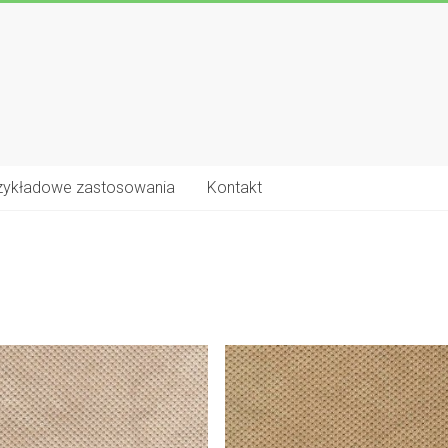
zykładowe zastosowania
Kontakt