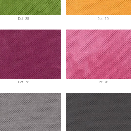
Doti 35
Doti 40
Doti 76
Doti 78