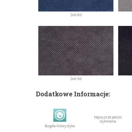
Doti 80
Doti 96
Dodatkowe Informacje:
Najwyzsza jakosc
wykonania
Bogata Kolorystyka