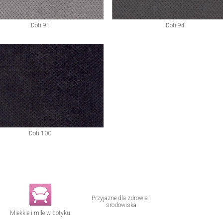
Doti 91
Doti 94
Doti 100
Przyjazne dla zdrowia i
srodowiska
Miekkie i mile w dotyku