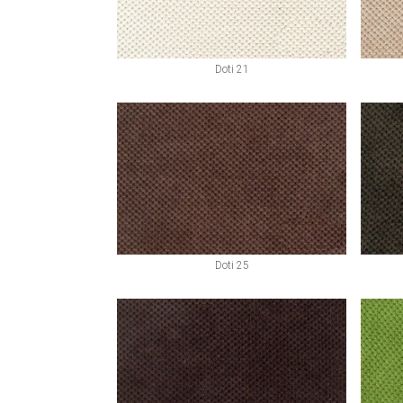
Doti 21
Doti 25