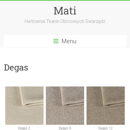
Skip
Mati
to
content
Hurtownia Tkanin Obiciowych Swarzędz
Menu
Degas
Degas 2
Degas 9
Degas 12