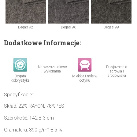
Degas 92
Degas 96
Degas 99
Dodatkowe Informacje:
Najwyzsza jakosc
Przyjazne dla
wykonania
zdrowia i
srodowiska
Bogata
Miekkie i mile w
Kolorystyka
dotyku
Specyfikacje:
Skład: 22% RAYON, 78%PES
Szerokość: 142 ± 3 cm
Gramatura: 390 g/m² ± 5 %