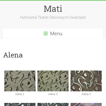
Skip
Mati
to
content
Hurtownia Tkanin Obiciowych Swarzędz
Menu
Alena
Alena 2
Alena 3
Alena 4