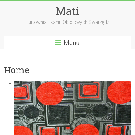
Skip
Mati
to
content
Hurtownia Tkanin Obiciowych Swarzędz
Menu
Home