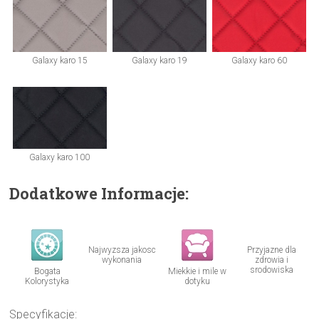
Galaxy karo 15
Galaxy karo 19
Galaxy karo 60
Galaxy karo 100
Dodatkowe Informacje:
Najwyzsza jakosc
Przyjazne dla
wykonania
zdrowia i
srodowiska
Bogata
Miekkie i mile w
Kolorystyka
dotyku
Specyfikacje: