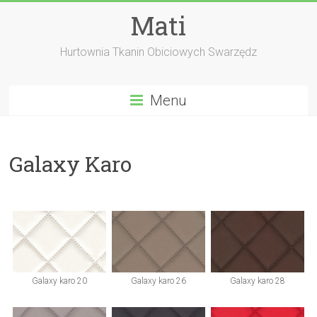
Skip
Mati
to
content
Hurtownia Tkanin Obiciowych Swarzędz
Menu
Galaxy Karo
Galaxy karo 20
Galaxy karo 26
Galaxy karo 28