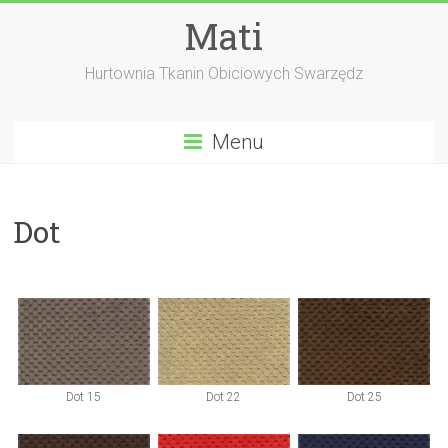
Skip
Mati
to
content
Hurtownia Tkanin Obiciowych Swarzędz
Menu
Dot
Dot 15
Dot 22
Dot 25