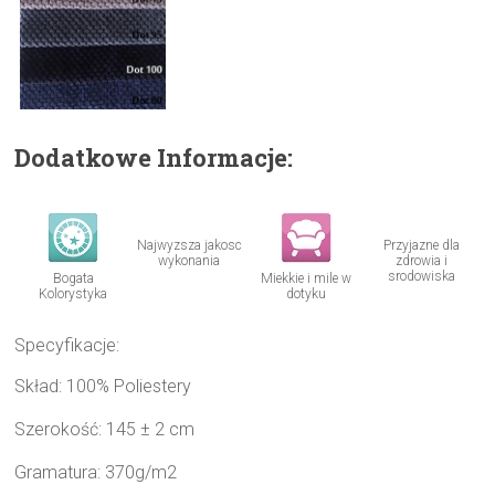
Dodatkowe Informacje:
Najwyzsza jakosc
Przyjazne dla
wykonania
zdrowia i
srodowiska
Bogata
Miekkie i mile w
Kolorystyka
dotyku
Specyfikacje:
Skład: 100% Poliestery
Szerokość: 145 ± 2 cm
Gramatura: 370g/m2